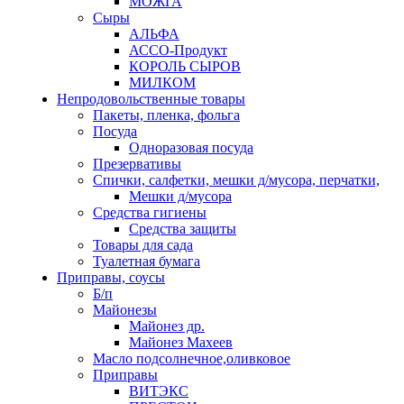
МОЖГА
Сыры
АЛЬФА
АССО-Продукт
КОРОЛЬ СЫРОВ
МИЛКОМ
Непродовольственные товары
Пакеты, пленка, фольга
Посуда
Одноразовая посуда
Презервативы
Спички, салфетки, мешки д/мусора, перчатки,
Мешки д/мусора
Средства гигиены
Средства защиты
Товары для сада
Туалетная бумага
Приправы, соусы
Б/п
Майонезы
Майонез др.
Майонез Махеев
Масло подсолнечное,оливковое
Приправы
ВИТЭКС