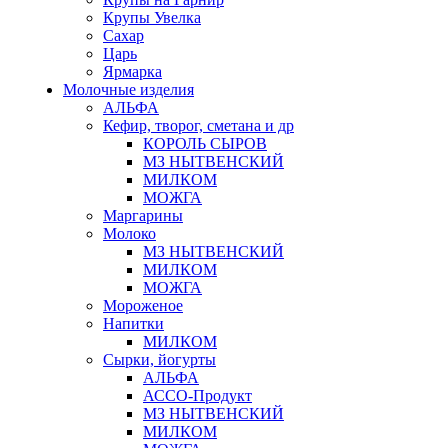
Крупы Увелка
Сахар
Царь
Ярмарка
Молочные изделия
АЛЬФА
Кефир, творог, сметана и др
КОРОЛЬ СЫРОВ
МЗ НЫТВЕНСКИЙ
МИЛКОМ
МОЖГА
Маргарины
Молоко
МЗ НЫТВЕНСКИЙ
МИЛКОМ
МОЖГА
Мороженое
Напитки
МИЛКОМ
Сырки, йогурты
АЛЬФА
АССО-Продукт
МЗ НЫТВЕНСКИЙ
МИЛКОМ