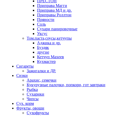
ПРЕСТОН
Приправа Магги
Приправа МД и др.
Приправы Роллтон
Пряности
Соль
Сухари панировочные
Уксус
Том.паста,соусы,кетчупы
Аджика и др.
Буздяк
другие
Кетчуп Махеев
Кухмастер
Сигареты
Зажигалки и ДР.
Снэки
Арахис, семечки
Кукурузные палочки, попкорн, гот завтраки
Рыбка
Сухарики
Чипсы
Сух. корм
Фрукты, овощи
Сухофрукты