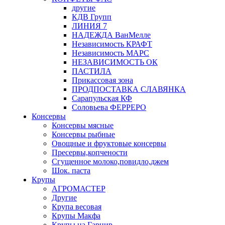
другие
КДВ Групп
ЛИНИЯ 7
НАДЕЖДА ВанМелле
Независимость КРАФТ
Независимость МАРС
НЕЗАВИСИМОСТЬ ОК
ПАСТИЛА
Прикассовая зона
ПРОДПОСТАВКА СЛАВЯНКА
Сарапульская КФ
Соловьева ФЕРРЕРО
Консервы
Консервы мясные
Консервы рыбные
Овощные и фруктовые консервы
Пресервы,копчености
Сгущенное молоко,повидло,джем
Шок. паста
Крупы
АГРОМАСТЕР
Другие
Крупа весовая
Крупы Макфа
Крупы на Гарнир