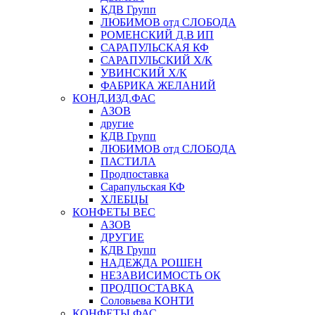
КДВ Групп
ЛЮБИМОВ отд СЛОБОДА
РОМЕНСКИЙ Д.В ИП
САРАПУЛЬСКАЯ КФ
САРАПУЛЬСКИЙ Х/К
УВИНСКИЙ Х/К
ФАБРИКА ЖЕЛАНИЙ
КОНД.ИЗД.ФАС
АЗОВ
другие
КДВ Групп
ЛЮБИМОВ отд СЛОБОДА
ПАСТИЛА
Продпоставка
Сарапульская КФ
ХЛЕБЦЫ
КОНФЕТЫ ВЕС
АЗОВ
ДРУГИЕ
КДВ Групп
НАДЕЖДА РОШЕН
НЕЗАВИСИМОСТЬ ОК
ПРОДПОСТАВКА
Соловьева КОНТИ
КОНФЕТЫ ФАС