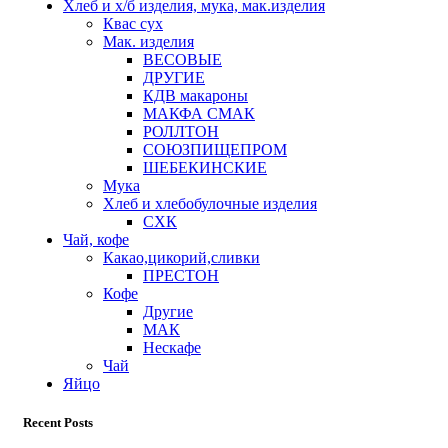
Хлеб и х/б изделия, мука, мак.изделия
Квас сух
Мак. изделия
ВЕСОВЫЕ
ДРУГИЕ
КДВ макароны
МАКФА СМАК
РОЛЛТОН
СОЮЗПИЩЕПРОМ
ШЕБЕКИНСКИЕ
Мука
Хлеб и хлебобулочные изделия
СХК
Чай, кофе
Какао,цикорий,сливки
ПРЕСТОН
Кофе
Другие
МАК
Нескафе
Чай
Яйцо
Recent Posts