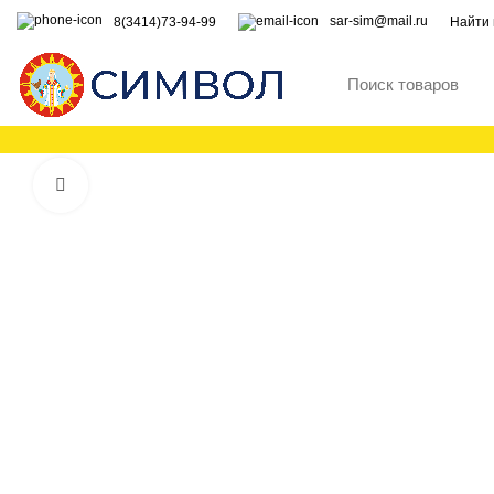
sar-sim@mail.ru
8(3414)73-94-99
Найти 
Увеличить