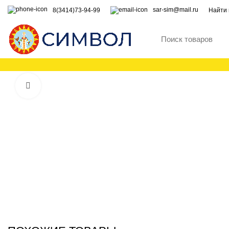
sar-sim@mail.ru
8(3414)73-94-99
Найти 
Увеличить