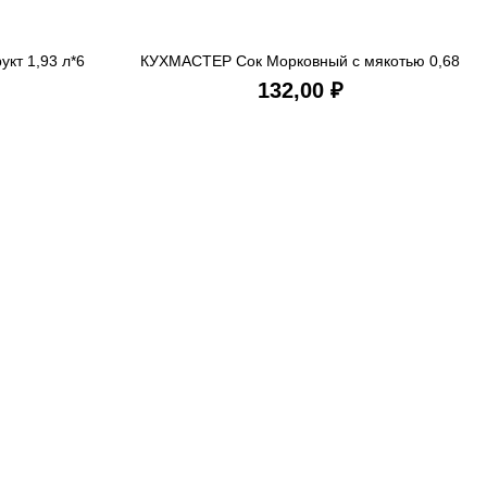
кт 1,93 л*6
КУХМАСТЕР Сок Морковный с мякотью 0,68
ИНУ
В КОРЗИНУ
л*8 ст/б
₽