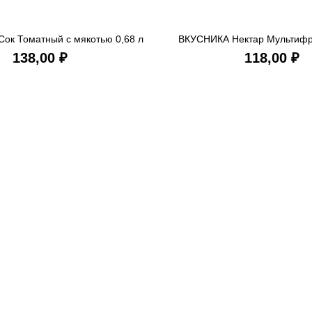
ок Томатный с мякотью 0,68 л
ВКУСНИКА Нектар Мультифру
В КОРЗИНУ
В КОРЗ
ст/б
₽
₽