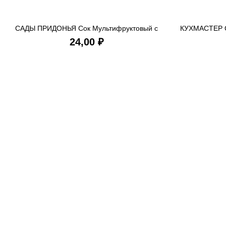
САДЫ ПРИДОНЬЯ Сок Мультифруктовый с
КУХМАСТЕР С
В КОРЗИНУ
мякотью 0,2 л*27
₽