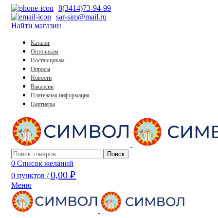
8(3414)73-94-99
sar-sim@mail.ru
Найти магазин
Каталог
Оптовикам
Поставщикам
Опросы
Новости
Вакансии
Платежная информация
Партнеры
Поиск
0
Список желаний
0,00
₽
0
пунктов
/
Меню