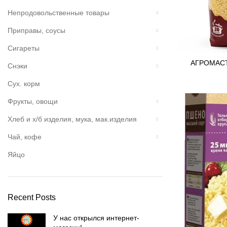
Непродовольственные товары
Приправы, соусы
Сигареты
АГРОМАСТЕ
Снэки
Сух. корм
Фрукты, овощи
Хлеб и х/б изделия, мука, мак.изделия
Чай, кофе
Яйцо
Recent Posts
У нас открылся интернет-