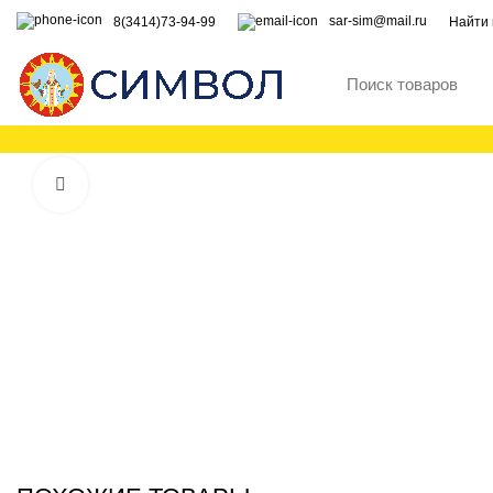
sar-sim@mail.ru
8(3414)73-94-99
Найти 
Увеличить