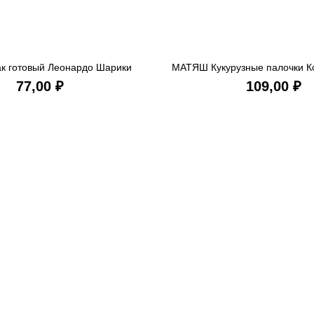
ак готовый Леонардо Шарики
МАТЯШ Кукурузные палочки К
В КОРЗИНУ
В КОРЗ
шоколадные 200 гр
подарком для девочек 
₽
₽