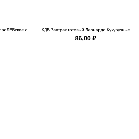
ороЛЕВские с
КДВ Завтрак готовый Леонардо Кукурузные
ИНУ
В КОРЗИНУ
60 гр
хлопья 250 гр
₽