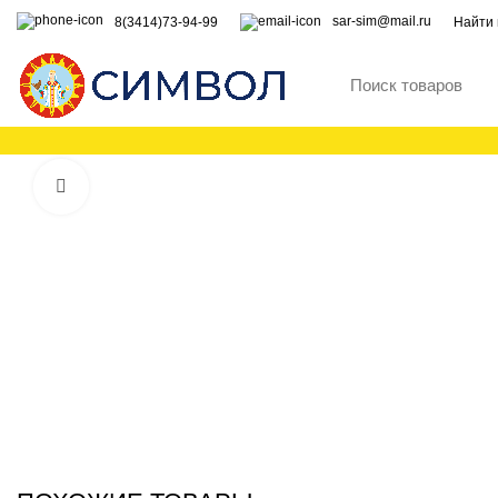
sar-sim@mail.ru
8(3414)73-94-99
Найти 
Увеличить