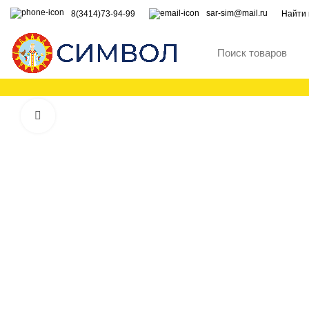
sar-sim@mail.ru
8(3414)73-94-99
Найти 
Увеличить