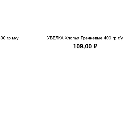
00 гр м/у
УВЕЛКА Хлопья Гречневые 400 гр т/у
ИНУ
В КОРЗИНУ
₽