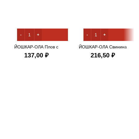
ЙОШКАР-ОЛА Плов с
ЙОШКАР-ОЛА Свинина
Говядиной 325 гр*36 ж/б
тушеная в/с 325 гр*36 ж/б
₽
₽