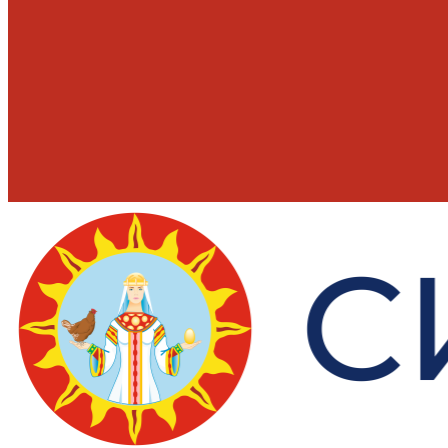
Quick view
Add to wishlist
В корзину
Закрыть
Чай Гринфилд Флаинг Дракон зеленый 25 па
85,00
₽